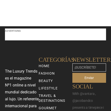
ADVERTISING
CATEGORÍAS
NEWSLETTER
HOME
The Luxury Trends
FASHION
Enviar
es el magazine
BEAUTY
Nº1 online a nivel
SOCIAL
LIFESTYLE
mundial dedicado
With @vantara ,
TRAVEL &
al lujo. Un referente
DESTINATIONS
@jacobandco
internacional para
presents a timepiece i
GOURMET