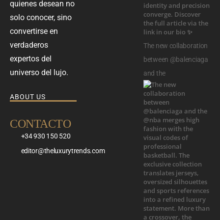
quienes desean no
solo conocer, sino
convertirse en
verdaderos
The new collaboration
expertos del
between @balenciaga
universo del lujo.
and the
ABOUT US
CONTACTO
+34 930 150 520
editor@theluxurytrends.com