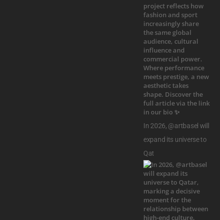
In 2026, @artbasel will
expand its universe to
Qat