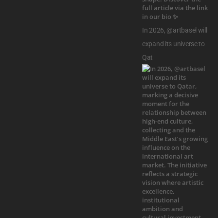
In 2026, @artbasel will
expand its universe to
Qat