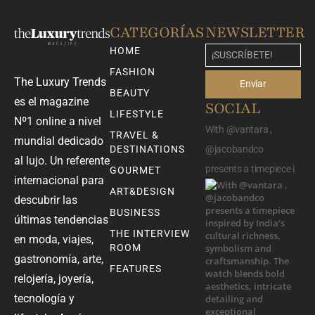
CATEGORÍAS
NEWSLETTER
HOME
FASHION
The Luxury Trends
Enviar
BEAUTY
es el magazine
SOCIAL
LIFESTYLE
Nº1 online a nivel
With @vantara ,
TRAVEL &
mundial dedicado
DESTINATIONS
@jacobandco
al lujo. Un referente
presents a timepiece i
GOURMET
internacional para
ART&DESIGN
descubrir las
BUSINESS
últimas tendencias
THE INTERVIEW
en moda, viajes,
ROOM
gastronomía, arte,
FEATURES
relojería, joyería,
tecnología y