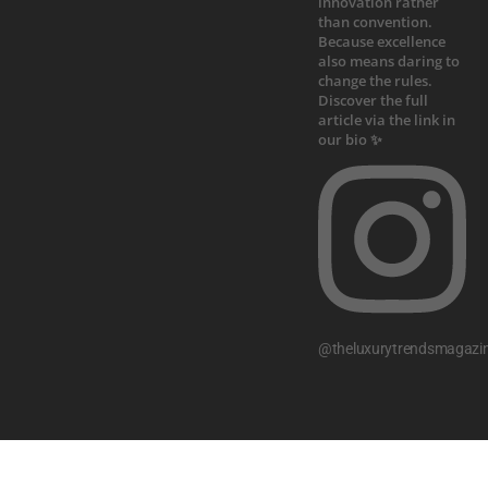
@theluxurytrendsmagazi