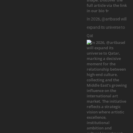
In 2026, @artbasel will
expand its universe to
Qat