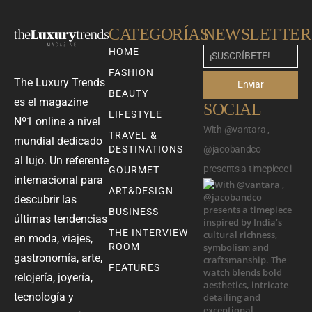
CATEGORÍAS
NEWSLETTER
HOME
FASHION
The Luxury Trends
Enviar
BEAUTY
es el magazine
SOCIAL
LIFESTYLE
Nº1 online a nivel
With @vantara ,
TRAVEL &
mundial dedicado
DESTINATIONS
@jacobandco
al lujo. Un referente
presents a timepiece i
GOURMET
internacional para
ART&DESIGN
descubrir las
BUSINESS
últimas tendencias
THE INTERVIEW
en moda, viajes,
ROOM
gastronomía, arte,
FEATURES
relojería, joyería,
tecnología y