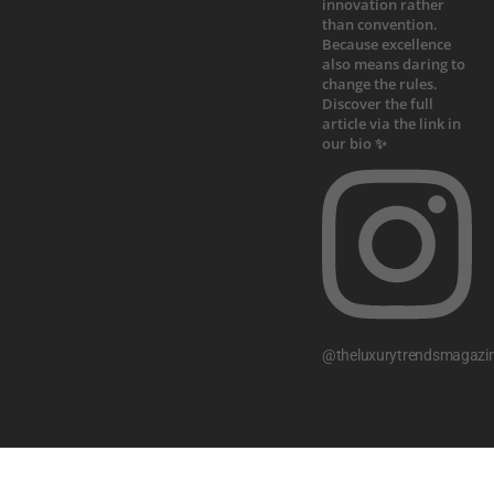
@theluxurytrendsmagazi