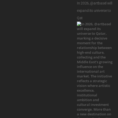
In 2026, @artbasel will
expand its universe to
Qat