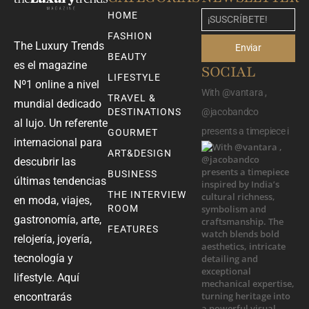
HOME
FASHION
The Luxury Trends
Enviar
BEAUTY
es el magazine
SOCIAL
LIFESTYLE
Nº1 online a nivel
With @vantara ,
TRAVEL &
mundial dedicado
DESTINATIONS
@jacobandco
al lujo. Un referente
presents a timepiece i
GOURMET
internacional para
ART&DESIGN
descubrir las
BUSINESS
últimas tendencias
THE INTERVIEW
en moda, viajes,
ROOM
gastronomía, arte,
FEATURES
relojería, joyería,
tecnología y
lifestyle. Aquí
encontrarás