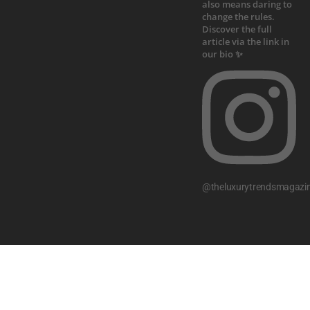
@theluxurytrendsmagazi