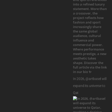
In 2026, @artbasel will
expand its universe to
Qat