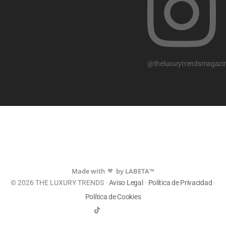
@theluxurytrendsmagazi
Made with
by LABETA™
💙
© 2026 THE LUXURY TRENDS ·
Aviso Legal
·
Política de Privacidad
·
Política de Cookies