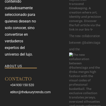
contenido
cuidadosamente
seleccionado para
quienes desean no
solo conocer, sino
convertirse en
The new collaboration
verdaderos
between @balenciaga
expertos del
and the
universo del lujo.
ABOUT US
CONTACTO
+34 930 150 520
editor@theluxurytrends.com