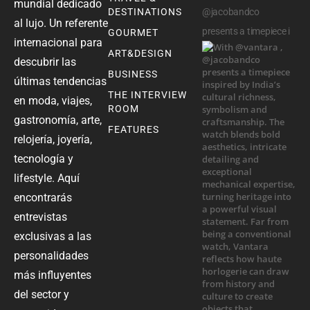
mundial dedicado
DESTINATIONS
@jacobandco
al lujo. Un referente
presents a timepiece i
GOURMET
internacional para
ART&DESIGN
descubrir las
BUSINESS
últimas tendencias
THE INTERVIEW
en moda, viajes,
ROOM
gastronomía, arte,
FEATURES
relojería, joyería,
tecnología y
lifestyle. Aquí
encontrarás
entrevistas
exclusivas a las
personalidades
más influyentes
del sector y