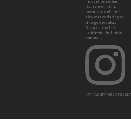
@theluxurytrendsmagazi