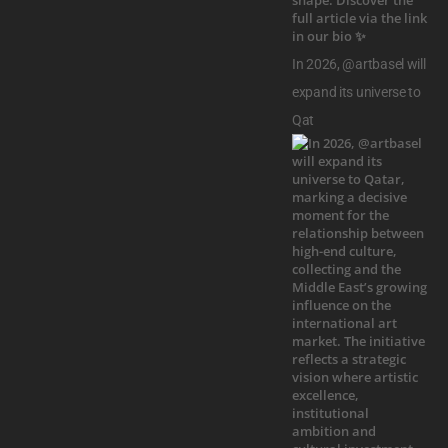
In 2026, @artbasel will
expand its universe to
Qat