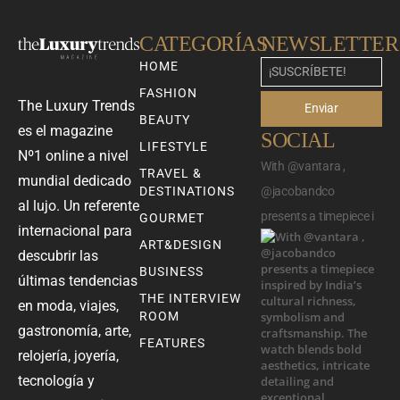
CATEGORÍAS
NEWSLETTER
HOME
FASHION
The Luxury Trends
Enviar
BEAUTY
es el magazine
SOCIAL
LIFESTYLE
Nº1 online a nivel
With @vantara ,
TRAVEL &
mundial dedicado
DESTINATIONS
@jacobandco
al lujo. Un referente
presents a timepiece i
GOURMET
internacional para
ART&DESIGN
descubrir las
BUSINESS
últimas tendencias
THE INTERVIEW
en moda, viajes,
ROOM
gastronomía, arte,
FEATURES
relojería, joyería,
tecnología y