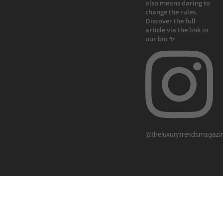
@theluxurytrendsmagazi