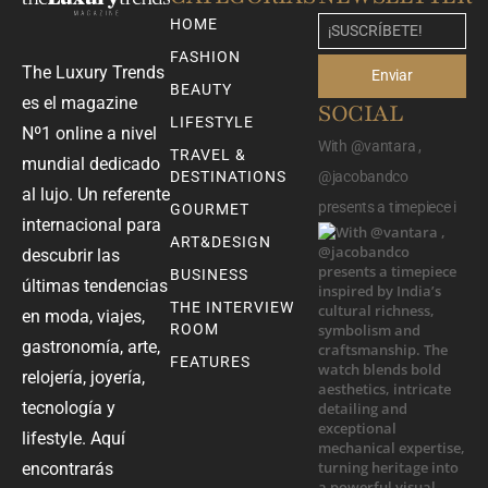
HOME
FASHION
The Luxury Trends
Enviar
BEAUTY
es el magazine
SOCIAL
LIFESTYLE
Nº1 online a nivel
With @vantara ,
TRAVEL &
mundial dedicado
DESTINATIONS
@jacobandco
al lujo. Un referente
presents a timepiece i
GOURMET
internacional para
ART&DESIGN
descubrir las
BUSINESS
últimas tendencias
THE INTERVIEW
en moda, viajes,
ROOM
gastronomía, arte,
FEATURES
relojería, joyería,
tecnología y
lifestyle. Aquí
encontrarás