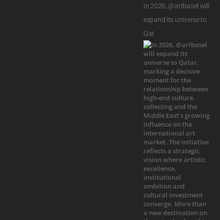
In 2026, @artbasel will
expand its universe to
Qat