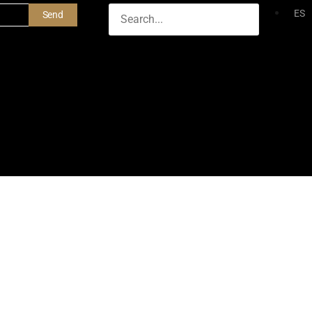
ES
Send