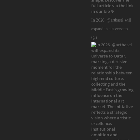
In 2026, @artbasel will
expand its universe to
Qat