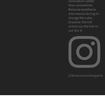
@theluxurytrendsmagazine