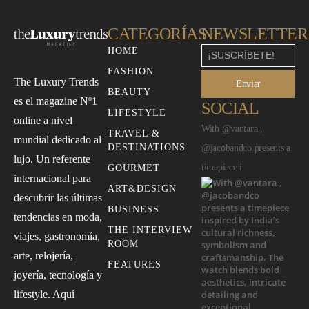
CATEGORÍAS
NEWSLETTER
HOME
FASHION
The Luxury Trends
Enviar
BEAUTY
es el magazine Nº1
SOCIAL
LIFESTYLE
online a nivel
With @vantara ,
TRAVEL &
mundial dedicado al
DESTINATIONS
@jacobandco presents a
lujo. Un referente
timepiece i
GOURMET
internacional para
ART&DESIGN
descubrir las últimas
BUSINESS
tendencias en moda,
THE INTERVIEW
viajes, gastronomía,
ROOM
arte, relojería,
FEATURES
joyería, tecnología y
lifestyle. Aquí