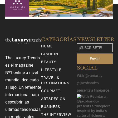
CATEGORÍAS
NEWSLETTER
HOME
FASHION
The Luxury Trends
Enviar
BEAUTY
es el magazine
SOCIAL
LIFESTYLE
Nº1 online a nivel
With @vantara ,
TRAVEL &
mundial dedicado
DESTINATIONS
@jacobandco
al lujo. Un referente
presents a timepiece i
GOURMET
internacional para
ART&DESIGN
descubrir las
BUSINESS
últimas tendencias
THE INTERVIEW
en moda, viajes,