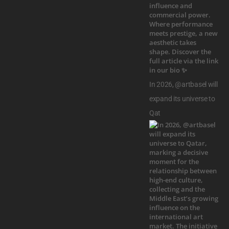
In 2026, @artbasel will
expand its universe to
Qat