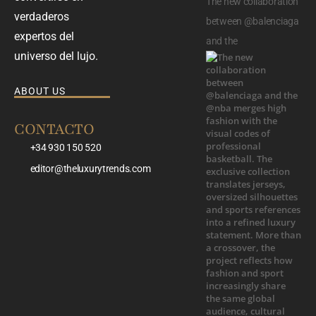
The new collaboration
verdaderos
between @balenciaga
expertos del
and the
universo del lujo.
ABOUT US
CONTACTO
+34 930 150 520
editor@theluxurytrends.com