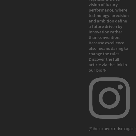
@theluxurytrendsmagazi