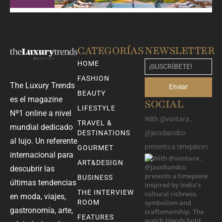
CATEGORÍAS
NEWSLETTER
HOME
FASHION
The Luxury Trends
Enviar
BEAUTY
es el magazine
SOCIAL
LIFESTYLE
Nº1 online a nivel
With @vantara ,
TRAVEL &
mundial dedicado
DESTINATIONS
@jacobandco
al lujo. Un referente
presents a timepiece i
GOURMET
internacional para
ART&DESIGN
descubrir las
BUSINESS
últimas tendencias
THE INTERVIEW
en moda, viajes,
ROOM
gastronomía, arte,
FEATURES