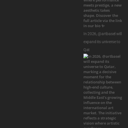
In 2026, @artbasel will
expand its universe to
Qat