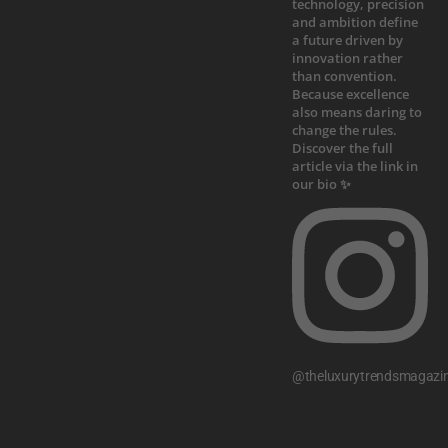
@theluxurytrendsmagazi