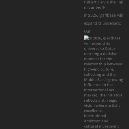
In 2026, @artbasel will
expand its universe to
Qat