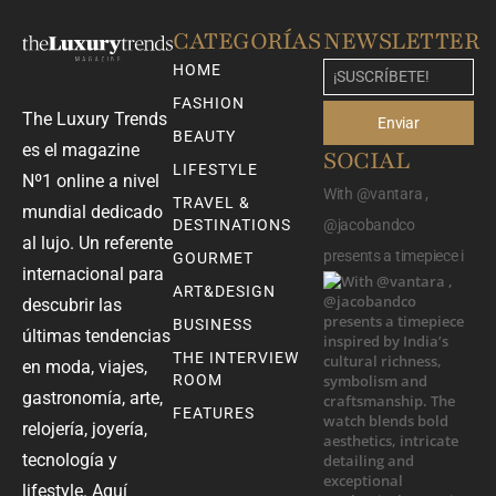
CATEGORÍAS
NEWSLETTER
HOME
FASHION
The Luxury Trends
Enviar
BEAUTY
es el magazine
SOCIAL
LIFESTYLE
Nº1 online a nivel
With @vantara ,
TRAVEL &
mundial dedicado
DESTINATIONS
@jacobandco
al lujo. Un referente
presents a timepiece i
GOURMET
internacional para
ART&DESIGN
descubrir las
BUSINESS
últimas tendencias
THE INTERVIEW
en moda, viajes,
ROOM
gastronomía, arte,
FEATURES
relojería, joyería,
tecnología y
lifestyle. Aquí