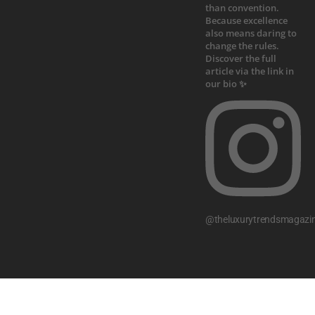
@theluxurytrendsmagazi