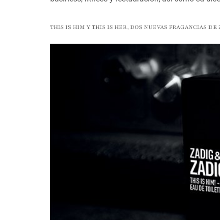
THIS IS HIM Y THIS IS HER, DOS NUEVAS FRAGANCIAS DE