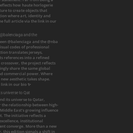
 @balenciaga and the
ts universe to Qat