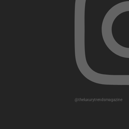
@theluxurytrendsmagazine