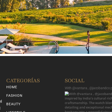
CATEGORÍAS
SOCIAL
HOME
With @vantara , @jacobandco pr
FASHION
el
BEAUTY
l