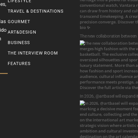
LIFESTYLE
es,
TRAVEL & DESTINATIONS
las
GOURMET
ido
ART&DESIGN
The new collaboration between
n
BUSINESS
THE INTERVIEW ROOM
FEATURES
In 2026, @artbasel will expand i