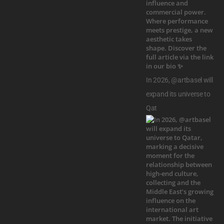
In 2026, @artbasel will
expand its universe to
Qat