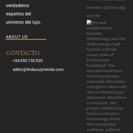
verdaderos
between @balenciaga
expertos del
and the
universo del lujo.
ABOUT US
CONTACTO
+34 930 150 520
editor@theluxurytrends.com