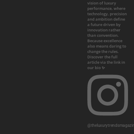
@theluxurytrendsmagazi