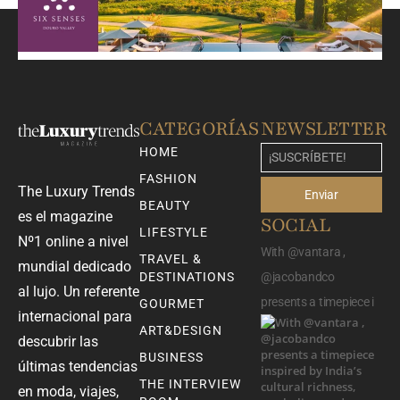
CATEGORÍAS
NEWSLETTER
HOME
FASHION
The Luxury Trends
Enviar
BEAUTY
es el magazine
SOCIAL
LIFESTYLE
Nº1 online a nivel
With @vantara ,
TRAVEL &
mundial dedicado
DESTINATIONS
@jacobandco
al lujo. Un referente
presents a timepiece i
GOURMET
internacional para
ART&DESIGN
descubrir las
BUSINESS
últimas tendencias
THE INTERVIEW
en moda, viajes,