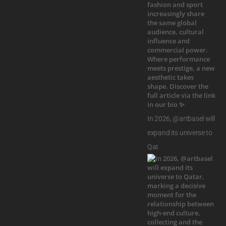
In 2026, @artbasel will
expand its universe to
Qat