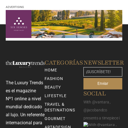
ADVERTISING
CATEGORÍAS
NEWSLETTER
HOME
FASHION
The Luxury Trends
Enviar
BEAUTY
es el magazine
SOCIAL
LIFESTYLE
Nº1 online a nivel
With @vantara ,
TRAVEL &
mundial dedicado
DESTINATIONS
@jacobandco
al lujo. Un referente
presents a timepiece i
GOURMET
internacional para
ART&DESIGN