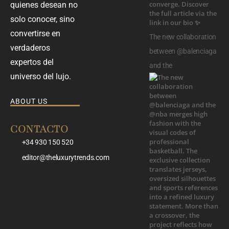
quienes desean no
solo conocer, sino
convertirse en
The new collaboration
verdaderos
between @balenciaga
expertos del
and the
universo del lujo.
ABOUT US
CONTACTO
+34 930 150 520
editor@theluxurytrends.com